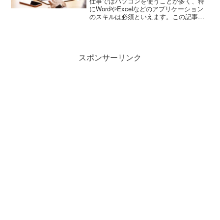
仕事ではパソコンを使うことが多く、特
にWordやExcelなどのアプリケーション
のスキルは必須といえます。この記事で
は、マイクロソフトオフィスのスキルを
問う「MOS（マイクロソフトオフィスス
ペシャリスト）」について紹介します。
試験の概要や試験の対象となるバージョ
ン、受検資格、MOS取得のメリットを確
スポンサーリンク
認していきましょう。