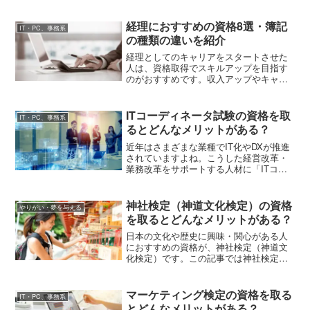
祉士とはどんな仕事をする人か、資格取
得後のキャリアプランや取得によるメリ
ットなどをお伝えしていきます。
経理におすすめの資格8選・簿記
IT・PC、事務系
の種類の違いを紹介
経理としてのキャリアをスタートさせた
人は、資格取得でスキルアップを目指す
のがおすすめです。収入アップやキャリ
アアップの実現につながることもありま
す。この記事では、経理におすすめの資
格である税理士・公認会計士・給与計算
ITコーディネータ試験の資格を取
IT・PC、事務系
実務能力検定・全経簿記・日商簿記・全
るとどんなメリットがある？
商簿記・所得税法能力検定・BATIC（国
際会計検定）について解説します。
近年はさまざまな業種でIT化やDXが推進
されていますよね。こうした経営改革・
業務改革をサポートする人材に「ITコー
ディネータ」の資格保有者がいます。こ
の記事では、ITコーディネータができる
こと、資格取得に必要なこと、受験資格
神社検定（神道文化検定）の資格
やりがい・夢を与える
などについて解説します。
を取るとどんなメリットがある？
日本の文化や歴史に興味・関心がある人
におすすめの資格が、神社検定（神道文
化検定）です。この記事では神社検定
（神道文化検定）の初級・壱級・弐級・
参級の試験出題範囲、受検料、資格取得
がおすすめの人の特徴などを解説しま
マーケティング検定の資格を取る
IT・PC、事務系
す。
とどんなメリットがある？