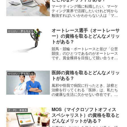
マーケティング職に転職したい、マーケ
ティング業界で活躍したいけれど何から
勉強すればいいかわからない人は「マー
ケティング検定」の受験がおすすめで
す。この記事では初心者さんにおすすめ
の級数、スキルアップ・キャリアアップ
オートレース選手（オートレーサ
やりがい・夢を与える
を目指す人にとっての受験のメリットな
ー）の資格を取るとどんなメリッ
どを解説します。
トがある？
競馬・競輪・ボートレースと並び「公営
競技」のひとつであるのがオートレース
です。賞金獲得を目指して競い合うオー
トレース選手（オートレーサー）は、実
力次第で1,000万以上の賞金を獲得できま
す。オートレース選手になるには、どん
医師の資格を取るとどんなメリッ
やりがい・夢を与える
な知識やスキルが必要なのでしょう。試
トがある？
験や養成所で学ぶこと、受験費用などを
紹介します。
風邪や怪我で病院に行ったとき、診察と
治療を行ってくれる「医師」は、私たち
の健康な生活に欠かせない存在です。今
回はこの「医師」とはどんな仕事を行う
国家資格か、資格取得に必要な条件や取
得によるメリット、就職先などをお伝え
MOS（マイクロソフトオフィス
IT・PC、事務系
していきます。
スペシャリスト）の資格を取ると
どんなメリットがある？