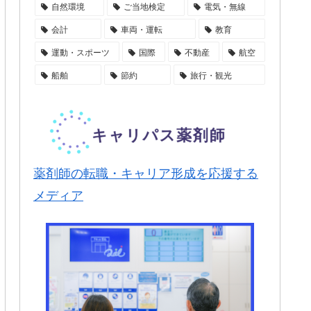
自然環境
ご当地検定
電気・無線
会計
車両・運転
教育
運動・スポーツ
国際
不動産
航空
船舶
節約
旅行・観光
薬剤師の転職・キャリア形成を応援する
メディア