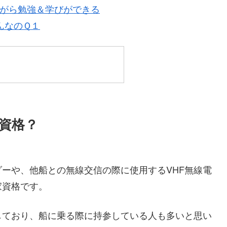
がら勉強＆学びができる
んなのＱ１
資格？
ーや、他船との無線交信の際に使用するVHF無線電
家資格です。
しており、船に乗る際に持参している人も多いと思い