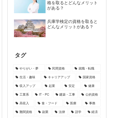
格を取るとどんなメリット
がある？
兵庫学検定の資格を取ると
どんなメリットがある？
タグ
やりがい・夢
民間資格
就職・転職
生活・趣味
キャリアアップ
国家資格
収入アップ
起業
安定
健康
工業系
IT・PC
建築・工事
公的資格
高収入
食・フード
医療
事務
難関資格
副業
法律
語学
経済