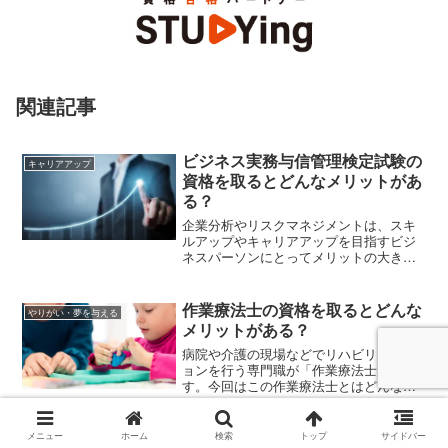
関連記事
ビジネス実務与信管理検定試験の
キャリアアップ
資格を取るとどんなメリットがあ
る？
企業分析やリスクマネジメントは、スキ
ルアップやキャリアアップを目指すビジ
ネスパーソンにとってメリットの大きい
能力です。この記事では「ビジネス実務
与信管理検定試験」について、1級、2
級、3級の対象目安や合格率、受験科目免
作業療法士の資格を取るとどんな
やりがい・夢を与える
除に該当する資格などを解説します。
メリットがある？
病院や介護の現場などでリハビリテーシ
ョンを行う専門職が「作業療法士」で
す。今回はこの作業療法士とはどんな仕
事か、理学療法士との違いや就職先、資
格取得によるメリットなどを解説してい
きます。
グリーンセイバー資格検定の資格
メニュー
ホーム
検索
トップ
サイドバー
やりがい・夢を与える