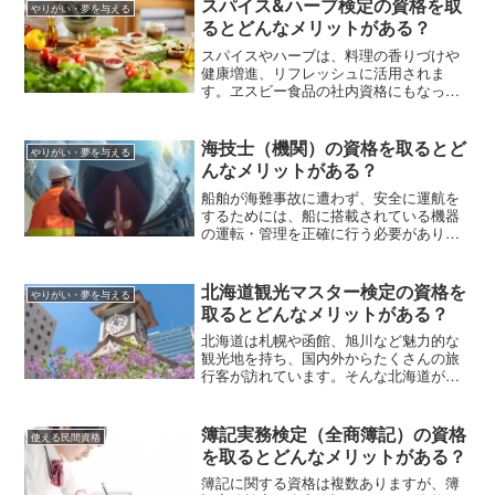
スパイス&ハーブ検定の資格を取
やりがい・夢を与える
るとどんなメリットがある？
スパイスやハーブは、料理の香りづけや
健康増進、リフレッシュに活用されま
す。ヱスビー食品の社内資格にもなって
いる「スパイス&ハーブ検定」では、スパ
イスとハーブに関する幅広い知識を習得
できます。この記事では、スパイス&ハー
海技士（機関）の資格を取るとど
やりがい・夢を与える
ブ検定の1級、2級、3級の違い、試験の出
んなメリットがある？
題範囲、受験費用、資格取得に向いてい
る人について解説します。
船舶が海難事故に遭わず、安全に運航を
するためには、船に搭載されている機器
の運転・管理を正確に行う必要がありま
す。そんな船のエンジニア職が「海技士
（機関）」です。具体的な仕事内容や資
格の取得方法などを、以降で紹介してい
北海道観光マスター検定の資格を
やりがい・夢を与える
きます。
取るとどんなメリットがある？
北海道は札幌や函館、旭川など魅力的な
観光地を持ち、国内外からたくさんの旅
行客が訪れています。そんな北海道が好
きな人や旅行が好きな人におすすめなの
が、「北海道観光マスター検定」です。
この記事では北海道観光マスター検定に
簿記実務検定（全商簿記）の資格
使える民間資格
ついて、試験・公式テキストの概要、受
を取るとどんなメリットがある？
験資格、受験料などを解説します。
簿記に関する資格は複数ありますが、簿