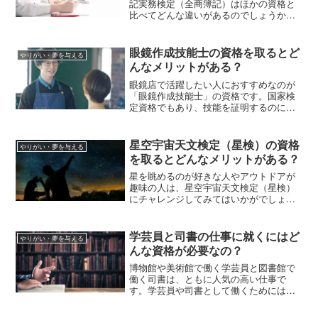
記実務検定（全商簿記）はほかの資格と
比べてどんな違いがあるのでしょうか。
この記事では、全商簿記の取得がおすす
めされる人、試験科目、受験費用、受験
資格などについて紹介します。
眼鏡作成技能士の資格を取るとど
やりがい・夢を与える
んなメリットがある？
眼鏡店で活躍したい人におすすめなのが
「眼鏡作成技能士」の資格です。国家検
定資格でもあり、技能を証明するのに役
立ちますが、資格取得までにどんな知識
やスキルが必要なのでしょう。受験資
格、受験費用などもあわせて紹介しま
星空宇宙天文検定（星検）の資格
やりがい・夢を与える
す。
を取るとどんなメリットがある？
星を眺めるのが好きな人やアウトドアが
趣味の人は、星空宇宙天文検定（星検）
にチャレンジしてみてはいかがでしょ
う？この記事では星検の1級～5級のレベ
ル目安、受験資格、受験費用などを解説
します。大人だけでなく子どもにもおす
学芸員と司書の仕事に就くにはど
やりがい・夢を与える
すめの資格ですので、ぜひチェックして
んな資格が必要なの？
くださいね。
博物館や美術館で働く学芸員と図書館で
働く司書は、ともに人気の高い仕事で
す。学芸員や司書として働くためには資
格取得が必須なのでしょうか。学芸員の
仕事内容や資格取得までの流れ、司書資