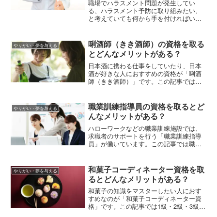
職場でハラスメント問題が発生してい
る、ハラスメント予防に取り組みたい、
と考えていても何から手を付ければいい
かわからない会社はたくさんあるはず。
そんな課題解決に貢献できる人材が「ハ
ラスメントアドバイザー」です。この記
唎酒師（きき酒師）の資格を取る
やりがい・夢を与える
事ではハラスメントアドバイザーの資格
とどんなメリットがある？
取得までに学習する内容などを解説しま
す。
日本酒に携わる仕事をしていたり、日本
酒が好きな人におすすめの資格が「唎酒
師（きき酒師）」です。この記事では、
唎酒師（きき酒師）になるにはどんな知
識が必要か、5種類のコースの違い、受講
料などを解説します。
職業訓練指導員の資格を取るとど
やりがい・夢を与える
んなメリットがある？
ハローワークなどの職業訓練施設では、
求職者のサポートを行う「職業訓練指導
員」が働いています。この記事では職業
訓練指導員の仕事内容や就職先、試験の
出題範囲、48時間講習の受講内容、年収
の目安、職業訓練指導員に向いている人
和菓子コーディネーター資格を取
やりがい・夢を与える
の特徴などを紹介していきます。
るとどんなメリットがある？
和菓子の知識をマスターしたい人におす
すめなのが「和菓子コーディネーター資
格」です。この記事では1級・2級・3級・
インストラクターの1級・2級・3級・イン