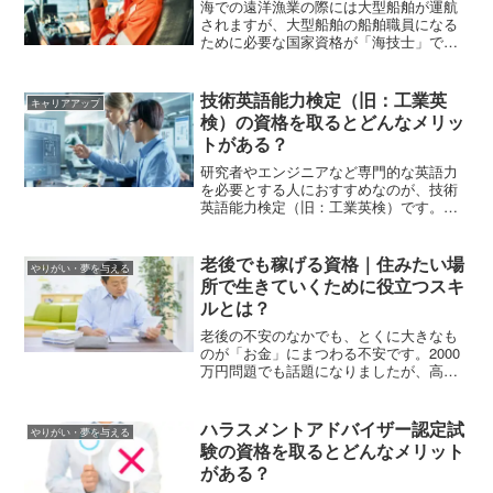
海での遠洋漁業の際には大型船舶が運航
されますが、大型船舶の船舶職員になる
ために必要な国家資格が「海技士」で
す。この海技士の資格は複数の職域に分
けられていますが、今回は通信・電子通
信を専門とする海技士について、仕事内
技術英語能力検定（旧：工業英
キャリアアップ
容や資格の取得方法などを紹介していき
検）の資格を取るとどんなメリッ
ます。
トがある？
研究者やエンジニアなど専門的な英語力
を必要とする人におすすめなのが、技術
英語能力検定（旧：工業英検）です。科
学・技術分野で需要が高く、仕事に活か
すこともできます。この記事では技術英
検のプロフェッショナル、準プロフェッ
老後でも稼げる資格｜住みたい場
やりがい・夢を与える
ショナル、1級～3級の難易度、技術英検
所で生きていくために役立つスキ
と工業英検のレベル比較などを解説しま
ルとは？
す。
老後の不安のなかでも、とくに大きなも
のが「お金」にまつわる不安です。2000
万円問題でも話題になりましたが、高齢
者社会の現代では、退職後も働く必要が
出てくる可能性があります。今回は、い
つまでもより楽しく、安心して過ごして
ハラスメントアドバイザー認定試
やりがい・夢を与える
いくために、老後でも稼げる資格につい
験の資格を取るとどんなメリット
て解説していきます。
がある？