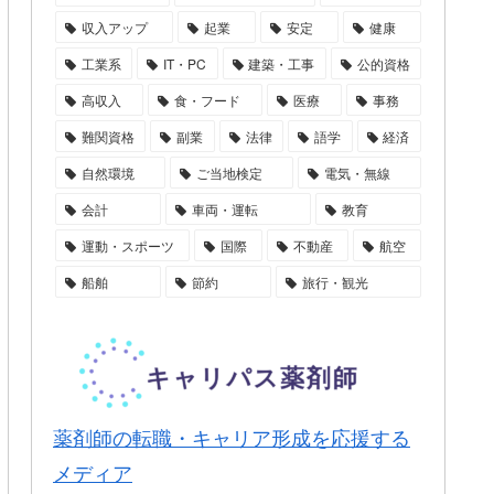
収入アップ
起業
安定
健康
工業系
IT・PC
建築・工事
公的資格
高収入
食・フード
医療
事務
難関資格
副業
法律
語学
経済
自然環境
ご当地検定
電気・無線
会計
車両・運転
教育
運動・スポーツ
国際
不動産
航空
船舶
節約
旅行・観光
薬剤師の転職・キャリア形成を応援する
メディア