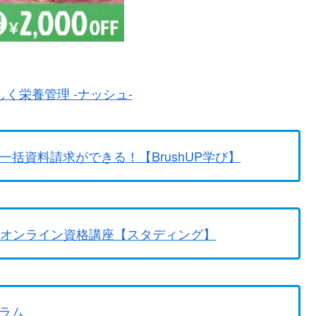
く栄養管理 -ナッシュ-
一括資料請求ができる！【BrushUP学び】
のオンライン資格講座【スタディング】
ラム