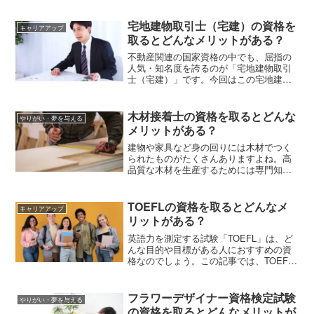
能訓練士とはどんな資格か、仕事内容や
取得のメリットなどを詳しくお伝えして
宅地建物取引士（宅建）の資格を
キャリアアップ
いきます。
取るとどんなメリットがある？
不動産関連の国家資格の中でも、屈指の
人気・知名度を誇るのが「宅地建物取引
士（宅建）」です。今回はこの宅地建物
取引士とはどんな資格か、担当する仕事
内容や資格取得後のキャリアパスなどを
詳しく紹介していきます。
木材接着士の資格を取るとどんな
やりがい・夢を与える
メリットがある？
建物や家具など身の回りには木材でつく
られたものがたくさんありますよね。高
品質な木材を生産するためには専門知識
と技術が求められます。この記事では
「木材接着士」の資格取得のための講習
会、試験について概要を解説します。
TOEFLの資格を取るとどんなメ
キャリアアップ
リットがある？
英語力を測定する試験「TOEFL」は、ど
んな目的や目標がある人におすすめの資
格なのでしょう。この記事では、TOEFL
を取得するメリットやTOEICとの違い、
受験料などについて紹介します。外国へ
の留学や外資系企業への就職・転職、
フラワーデザイナー資格検定試験
やりがい・夢を与える
MBAを目指す人は是非チェックしてくだ
の資格を取るとどんなメリットが