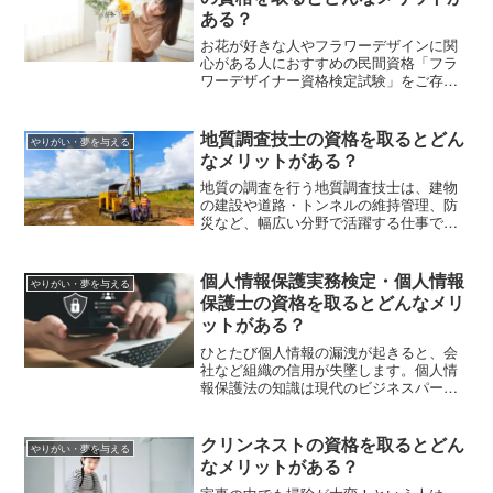
さいね。
ある？
お花が好きな人やフラワーデザインに関
心がある人におすすめの民間資格「フラ
ワーデザイナー資格検定試験」をご存知
ですか？ この記事ではフラワーデザイナ
ー資格検定試験について、1級・2級・3級
の違い、各級の試験の出題テーマ、受験
地質調査技士の資格を取るとどん
やりがい・夢を与える
資格や受験料を解説します。
なメリットがある？
地質の調査を行う地質調査技士は、建物
の建設や道路・トンネルの維持管理、防
災など、幅広い分野で活躍する仕事であ
ることを知っていますか？この記事で
は、地質調査技士の資格試験の概要、資
格取得にかかる費用、受験資格などを解
個人情報保護実務検定・個人情報
やりがい・夢を与える
説します。
保護士の資格を取るとどんなメリ
ットがある？
ひとたび個人情報の漏洩が起きると、会
社など組織の信用が失墜します。個人情
報保護法の知識は現代のビジネスパーソ
ンの必須スキル。この記事では「個人情
報保護実務検定・個人情報保護士」につ
いて、課題Ⅰと課題Ⅱの概要、資格取得
クリンネストの資格を取るとどん
やりがい・夢を与える
のメリットなどを解説します。
なメリットがある？