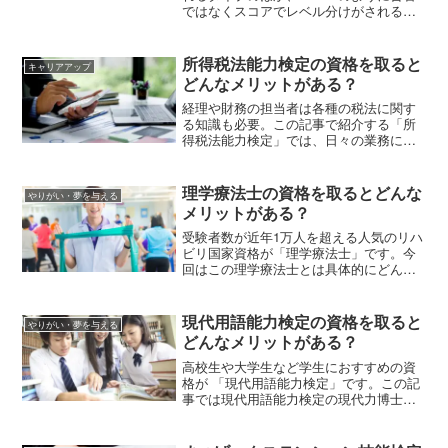
ではなくスコアでレベル分けがされる試
験もあります。「中国語コミュニケーシ
ョン能力検定（TECC）」も、スコアに応
じて中国語のレベルがわかる試験です。
所得税法能力検定の資格を取ると
キャリアアップ
この記事では、TECCの出題範囲や受験費
どんなメリットがある？
用、HSK・中国語検定との比較を紹介し
ます。
経理や財務の担当者は各種の税法に関す
る知識も必要。この記事で紹介する「所
得税法能力検定」では、日々の業務に役
立つ知識やスキルが問われます。税理士
と公認会計士を目指す人にとってもおす
すめの理由がありますので、資格概要を
理学療法士の資格を取るとどんな
やりがい・夢を与える
チェックしていきましょう。
メリットがある？
受験者数が近年1万人を超える人気のリハ
ビリ国家資格が「理学療法士」です。今
回はこの理学療法士とは具体的にどんな
仕事をするのか、資格取得に向けて必要
な知識、取得のメリットなどを幅広くお
伝えしていきます。
現代用語能力検定の資格を取ると
やりがい・夢を与える
どんなメリットがある？
高校生や大学生など学生におすすめの資
格が 「現代用語能力検定」です。この記
事では現代用語能力検定の現代力博士号
や級数の目安、受験資格や受験費用など
を解説します。