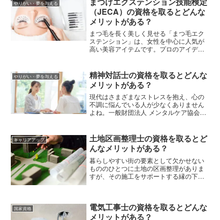
まつげエクステンション技能検定
やりがい・夢を与える
（JECA）の資格を取るとどんな
メリットがある？
まつ毛を長く美しく見せる「まつ毛エク
ステンション」は、女性を中心に人気が
高い美容アイテムです。プロのアイデザ
イナーによるまつ毛エクステンション施
術について、たしかな知識と技術を証明
する資格「まつげエクステンション技能
精神対話士の資格を取るとどんな
やりがい・夢を与える
検定（JECA）」について詳しく見ていき
メリットがある？
ましょう。
現代はさまざまなストレスを抱え、心の
不調に悩んでいる人が少なくありません
よね。一般財団法人 メンタルケア協会が
認定する「精神対話士」は、対話によっ
て心のケアを行う専門職です。この記事
では精神対話士の資格取得に必要なメン
土地区画整理士の資格を取るとど
キャリアアップ
タルケアスペシャリスト養成講座、講座
んなメリットがある？
費用などを解説します。
暮らしやすい街の要素として欠かせない
もののひとつに土地の区画整理がありま
すが、その施工をサポートする縁の下の
力持ちが「土地区画整理士」という仕事
です。今回はこの土地区画整理士の具体
的な業務内容や、資格取得に必要な知
電気工事士の資格を取るとどんな
識、資格があることでのメリットなどを
国家資格
お伝えしていきます。
メリットがある？