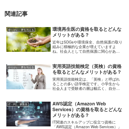
関連記事
環境再生医の資格を取るとどんな
やりがい・夢を与える
メリットがある？
近年はSDGsや環境保全、自然保護の取り
組みに積極的な企業が増えていますよ
ね。社会人として自然保護に関心がある
人や企業のSDgs推進担当者におすすめの
資格が「環境再生医」です。資格試験の
概要や受験資格について解説しますの
実用英語技能検定（英検）の資格
やりがい・夢を与える
で、環境再生医がどんな資格か理解しま
を取るとどんなメリットがある？
しょう。
実用英語技能検定は、「英検」と呼ばれ
ることの多い語学検定です。小学生から
社会人まで受験者の層は幅広く、自分の
能力に見合った級を受検できます。この
記事では、英検の級ごとのレベル、学生
が英検取得することのメリット、英検が
AWS認定（Amazon Web
IT・PC、事務系
就職や転職に役立つのかなどを解説して
Services）の資格を取るとどんな
いきます。英語のスキルアップを目指す
メリットがある？
人はチェックしましょう。
IT関連のスキルアップに役立つ資格に
「AWS認定（Amazon Web Services）」