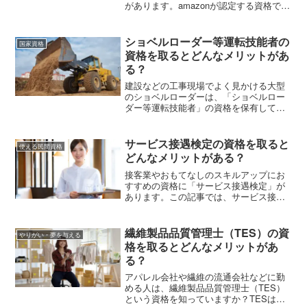
があります。amazonが認定する資格であ
り、クラウドに関する知識やスキルが問
われます。この記事では、
FOUNDATIONAL・ASSOCIATE・
ショベルローダー等運転技能者の
国家資格
PROFESSIONAL・SPECIALTYの違い、
資格を取るとどんなメリットがあ
受験料などを解説します。
る？
建設などの工事現場でよく見かける大型
のショベルローダーは、「ショベルロー
ダー等運転技能者」の資格を保有してい
る人だけが操縦を許可されています。こ
のショベルローダー等運転技能者とはど
んな資格か、仕事内容や取得方法と併せ
サービス接遇検定の資格を取ると
使える民間資格
て紹介していきます。
どんなメリットがある？
接客業やおもてなしのスキルアップにお
すすめの資格に「サービス接遇検定」が
あります。この記事では、サービス接遇
検定の1級、準1級、2級、3級の特徴、合
格率、各級の出題範囲、面接試験の概
要、受検料などを解説します。
繊維製品品質管理士（TES）の資
やりがい・夢を与える
格を取るとどんなメリットがあ
る？
アパレル会社や繊維の流通会社などに勤
める人は、繊維製品品質管理士（TES）
という資格を知っていますか？TESは繊