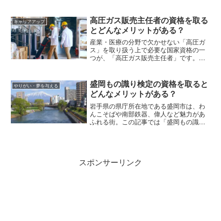
維製品の製造・販売、品質向上に関する
スペシャリストです。 この記事ではTES
の資格試験の出題範囲、受験料、受験資
高圧ガス販売主任者の資格を取る
キャリアアップ
格などについて解説します。
とどんなメリットがある？
産業・医療の分野で欠かせない「高圧ガ
ス」を取り扱う上で必要な国家資格の一
つが、「高圧ガス販売主任者」です。こ
の高圧ガス販売主任者とはどんな資格
か、具体的な仕事内容や資格の取得方法
などを紹介していきます。
盛岡もの識り検定の資格を取ると
やりがい・夢を与える
どんなメリットがある？
岩手県の県庁所在地である盛岡市は、わ
んこそばや南部鉄器、偉人など魅力があ
ふれる街。この記事では「盛岡もの識り
検定」の1級・2級・3級の試験概要、合格
者特典、受験資格や受験費用などを解説
します。
スポンサーリンク