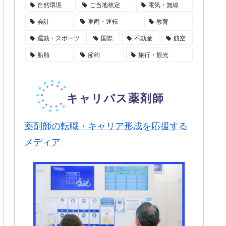
自然環境
ご当地検定
電気・無線
会計
車両・運転
教育
運動・スポーツ
国際
不動産
航空
船舶
節約
旅行・観光
薬剤師の転職・キャリア形成を応援する
メディア