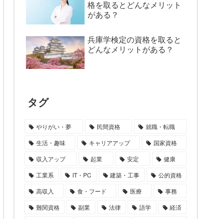
格を取るとどんなメリット
がある？
兵庫学検定の資格を取ると
どんなメリットがある？
タグ
やりがい・夢
民間資格
就職・転職
生活・趣味
キャリアアップ
国家資格
収入アップ
起業
安定
健康
工業系
IT・PC
建築・工事
公的資格
高収入
食・フード
医療
事務
難関資格
副業
法律
語学
経済