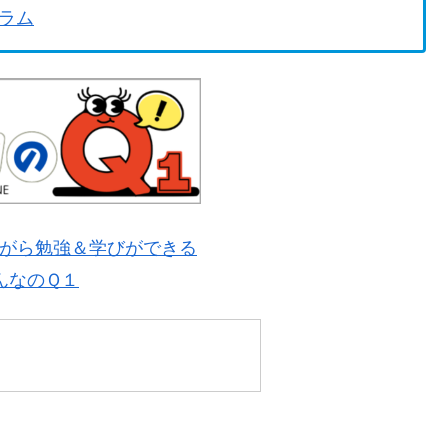
ラム
がら勉強＆学びができる
んなのＱ１