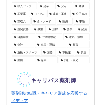
収入アップ
起業
安定
健康
工業系
IT・PC
建築・工事
公的資格
高収入
食・フード
医療
事務
難関資格
副業
法律
語学
経済
自然環境
ご当地検定
電気・無線
会計
車両・運転
教育
運動・スポーツ
国際
不動産
航空
船舶
節約
旅行・観光
薬剤師の転職・キャリア形成を応援する
メディア