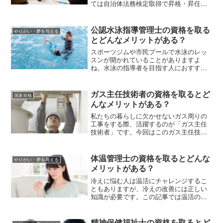
ては自治体法務検定取得で昇格・昇任に
おいてメリットが得られます。この記事
では、自治体法務検定の「基本法務」と
「政策法務」の違い、プラチナ・ゴール
公認水泳指導管理士の資格を取る
やりがい・夢を与える
ド・シルバーのクラスの違い、受検費用
とどんなメリットがある？
などについて解説します。
スポーツジムや市民プールで水泳のレッ
スンが開かれていることがありますよ
ね。水泳の指導者を目指す人におすすめ
の資格が、公認水泳指導管理士です。こ
の記事では、公認水泳指導管理士になる
にはどんな知識が必要か、就職・転職先
ガス主任技術者の資格を取るとど
国家資格
などを解説します。水泳が得意な人やス
んなメリットがある？
ポーツに関する仕事に興味がある人はチ
ェックしてくださいね。
私たちの暮らしに欠かせないガス周りの
工事をする際、活躍するのが「ガス主任
技術者」です。今回はこのガス主任技術
者とはどんな資格か、担当する仕事内容
や資格の取得方法、取得によるメリット
などを紹介していきます。
体温管理士の資格を取るとどんな
やりがい・夢を与える
メリットがある？
冷えに悩む人は温活にチャレンジするこ
ともありますが、冷えの改善には正しい
知識が必要です。この記事では温活のア
ドバイザー資格「体温管理士」につい
て、通信講座や認定試験の概要を解説し
ます。受講費用や資格取得のメリットも
精神保健福祉士の資格を取るとど