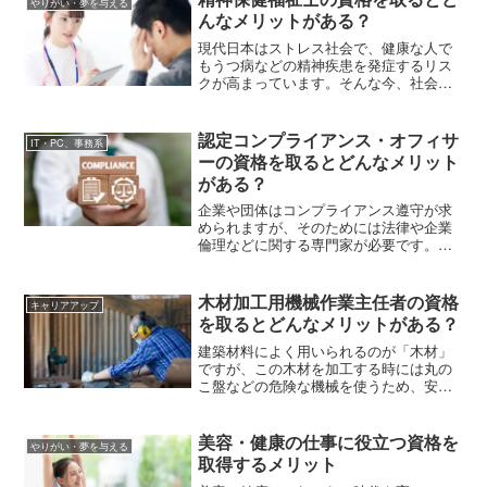
やりがい・夢を与える
チェックしていきましょう。
んなメリットがある？
現代日本はストレス社会で、健康な人で
もうつ病などの精神疾患を発症するリス
クが高まっています。そんな今、社会的
ニーズが高まっている国家資格が「精神
保健福祉士」です。今回は精神保健福祉
士とはどんな仕事をする資格か、取得の
認定コンプライアンス・オフィサ
IT・PC、事務系
方法や取得後のメリットなどを紹介して
ーの資格を取るとどんなメリット
いきます。
がある？
企業や団体はコンプライアンス遵守が求
められますが、そのためには法律や企業
倫理などに関する専門家が必要です。こ
の記事では「認定コンプライアンス・オ
フィサー」の資格について、試験の形式
や出題範囲、受験資格、受検費用などを
木材加工用機械作業主任者の資格
キャリアアップ
解説します。内部統制や法務などバック
を取るとどんなメリットがある？
オフィスで働く人はぜひチェックしてく
ださいね。
建築材料によく用いられるのが「木材」
ですが、この木材を加工する時には丸の
こ盤などの危険な機械を使うため、安全
上専門家の指揮・監督が欠かせません。
そこで活躍する「木材加工用機械作業主
任者」という資格について、以降で紹介
美容・健康の仕事に役立つ資格を
やりがい・夢を与える
していきます。
取得するメリット