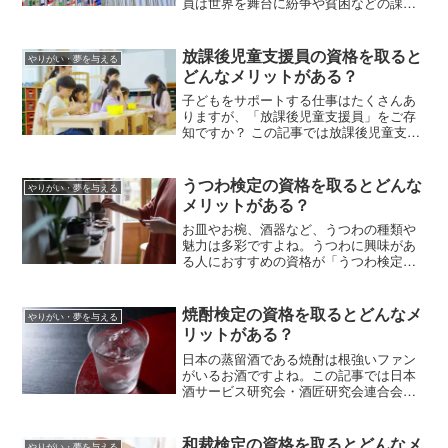
員は世界を舞台に紛争や貧困などの課題
解決に取り組みます。この記事では国連
職員になるにはどんな方法があるか、試
験の概要、応募要件などを紹介します。
放課後児童支援員の資格を取ると
やりがい・夢を与える
どんなメリットがある？
子どもをサポートする仕事はたくさんあ
りますが、「放課後児童支援員」をご存
知ですか？ この記事では放課後児童支援
員の仕事や認定資格研修の内容、研修の
受講資格などを解説します。
うつわ検定の資格を取るとどんな
やりがい・夢を与える
メリットがある？
お皿やお椀、酒器など、うつわの種類や
魅力は多彩ですよね。うつわに興味があ
る人におすすめの資格が「うつわ検定」
です。この記事ではうつわ検定の試験に
ついて、出題範囲や公式テキスト、検定
料や受験資格を解説します。
焼酎検定の資格を取るとどんなメ
やりがい・夢を与える
リットがある？
日本の蒸留酒である焼酎は根強いファン
がいるお酒ですよね。この記事では日本
酒サービス研究会・酒匠研究会連合会が
認定する焼酎検定について、出題範囲や
受験料、受験資格、資格取得のメリット
を解説します。
和裁検定の資格を取るとどんなメ
やりがい・夢を与える