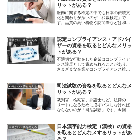
リットがある？
服飾に関する検定の中でも日本の伝統文
化と関わりが深いのが「和裁検定」で
す。品質の高い着物や訪問着などは和裁
の技術によるものです。この記事では、
和裁検定の試験概要や国家資格である技
能検定（和裁）との違い、受験資格など
認定コンプライアンス・アドバイ
やりがい・夢を与える
について解説します。
ザーの資格を取るとどんなメリッ
トがある？
不適切な行動をした企業はコンプライア
ンス違反として責められることがあり、
さまざまな企業がコンプライアンス推進
に取り組んでいます。この記事では「認
定コンプライアンス・オフィサー
（CCO）」について、資格取得の要件、
司法試験の資格を取るとどんなメ
やりがい・夢を与える
試験の科目、受験費用などを解説しま
リットがある？
す。
裁判官、検察官、弁護士など、法律のエ
リートになるために必ずパスしなければ
ならないのが「司法試験」です。今回は
司法試験に合格するメリットや、合格後
の就職先などを紹介していきます。
日本漢字能力検定（漢検）の資格
やりがい・夢を与える
を取るとどんなメするリットがあ
る？