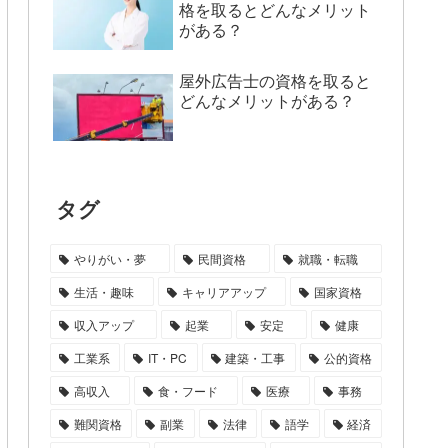
格を取るとどんなメリット
がある？
屋外広告士の資格を取ると
どんなメリットがある？
タグ
やりがい・夢
民間資格
就職・転職
生活・趣味
キャリアアップ
国家資格
収入アップ
起業
安定
健康
工業系
IT・PC
建築・工事
公的資格
高収入
食・フード
医療
事務
難関資格
副業
法律
語学
経済