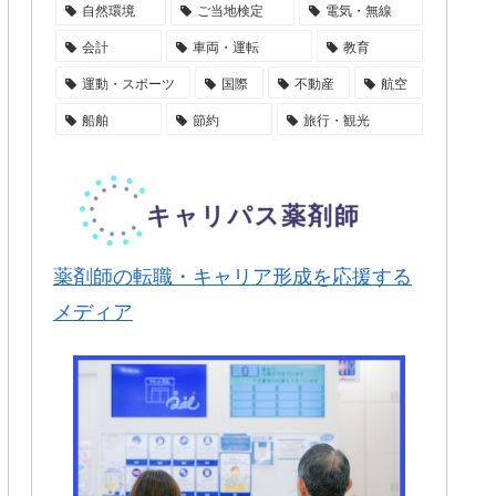
自然環境
ご当地検定
電気・無線
会計
車両・運転
教育
運動・スポーツ
国際
不動産
航空
船舶
節約
旅行・観光
薬剤師の転職・キャリア形成を応援する
メディア