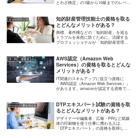
とわざ検定」の1級から10級までのレベル
目安、試験の概要、受験費用などを解説
します。大人の受検はもちろんですが、
お子さんが受験する際の参考にもしてく
知的財産管理技能士の資格を取る
キャリアアップ
ださいね。
とどんなメリットがある？
商標、著作権などの「知的財産」を巡る
トラブルを未然に防ぐために、活躍する
プロフェッショナルが「知的財産管理技
能士」です。今回はこの知的財産管理技
能士とはどんな国家資格か、具体的な役
割や取得によるメリットなどを紹介して
AWS認定（Amazon Web
IT・PC、事務系
いきます。
Services）の資格を取るとどんな
メリットがある？
IT関連のスキルアップに役立つ資格に
「AWS認定（Amazon Web Services）」
があります。amazonが認定する資格であ
り、クラウドに関する知識やスキルが問
われます。この記事では、
FOUNDATIONAL・ASSOCIATE・
DTPエキスパート試験の資格を取
やりがい・夢を与える
PROFESSIONAL・SPECIALTYの違い、
るとどんなメリットがある？
受験料などを解説します。
デザイナーや編集者、広報・PRなど紙媒
体の印刷物を使う仕事に携わる人は、
「DTPエキスパート」の資格を取得して
スキルアップを目指すのもおすすめで
す。この記事では、DTPエキスパートと