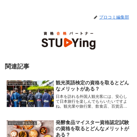
プロコミ編集部
関連記事
観光英語検定の資格を取るとどん
やりがい・夢を与える
なメリットがある？
日本を訪れる外国人観光客には、安心し
て日本旅行を楽しんでもらいたいですよ
ね。観光業や旅行業、飲食店、百貨店な
どで働いている人は、接客英語を習得す
るのもおすすめです。この記事では接客
英語に関する能力を測定する「観光英語
発酵食品マイスター資格認定試験
やりがい・夢を与える
検定」について、出題範囲やTOEIC・英
の資格を取るとどんなメリットが
検とのレベル換算、受験費用などを紹介
ある？
します。