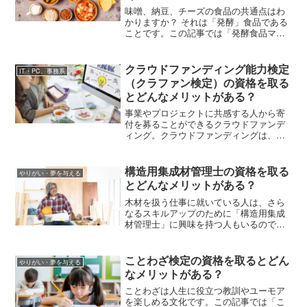
味噌、納豆、チーズの食品の共通点はわ
かりますか？ それは「発酵」食品である
ことです。この記事では「発酵食品マイ
スター」について、資格取得に必要な発
酵食品マイスター資格認定試験の概要、
受験費用などを解説します。
クラウドファンディング能力検定
IT・PC、事務系
（クラファン検定）の資格を取る
とどんなメリットがある？
事業やプロジェクトに共感する人から寄
付を募ることができるクラウドファンデ
ィング。クラウドファンディングは、資
金集めに悩んでいる企業や団体、組織の
可能性を広げることができますが、「ク
ラウドファンディング能力検定（クラフ
構造用集成材管理士の資格を取る
やりがい・夢を与える
ァン検定）」を取得することにはどんな
とどんなメリットがある？
メリットがあるのでしょう。
木材を扱う仕事に就いている人は、さら
なるスキルアップのために「構造用集成
材管理士」に興味を持つ人もいるので
は？ この記事では構造用集成材管理士の
講習内容、試験の受験資格、受験料など
を解説します。
ことわざ検定の資格を取るとどん
やりがい・夢を与える
なメリットがある？
ことわざは人生に役立つ教訓やユーモア
を楽しめる文化です。この記事では「こ