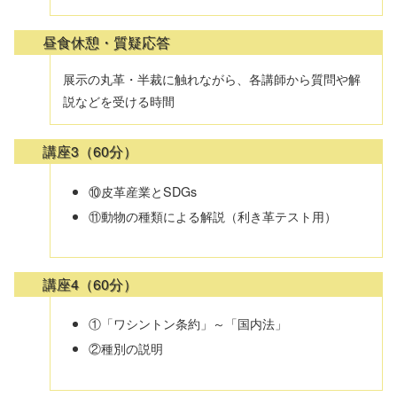
昼食休憩・質疑応答
展示の丸革・半裁に触れながら、各講師から質問や解
説などを受ける時間
講座3（60分）
⑩皮革産業とSDGs
⑪動物の種類による解説（利き革テスト用）
講座4（60分）
①「ワシントン条約」～「国内法」
②種別の説明