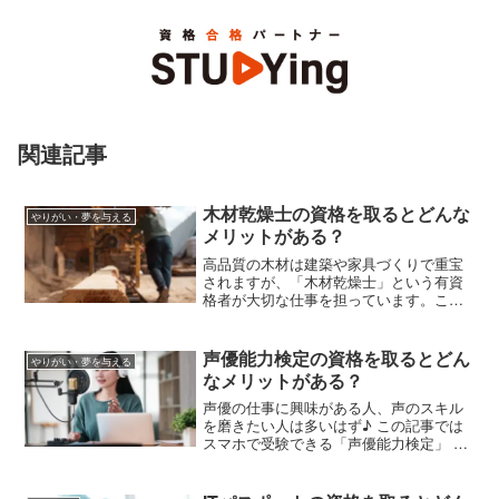
関連記事
木材乾燥士の資格を取るとどんな
やりがい・夢を与える
メリットがある？
高品質の木材は建築や家具づくりで重宝
されますが、「木材乾燥士」という有資
格者が大切な仕事を担っています。この
記事では木材乾燥士について、検定試験
の内容や受験資格、試験の開催年につい
て解説します。
声優能力検定の資格を取るとどん
やりがい・夢を与える
なメリットがある？
声優の仕事に興味がある人、声のスキル
を磨きたい人は多いはず♪ この記事では
スマホで受験できる「声優能力検定」 に
ついて紹介します。試験内容や受験資
格、受験費用を解説しますので、スキル
アップの参考にしてくださいね。