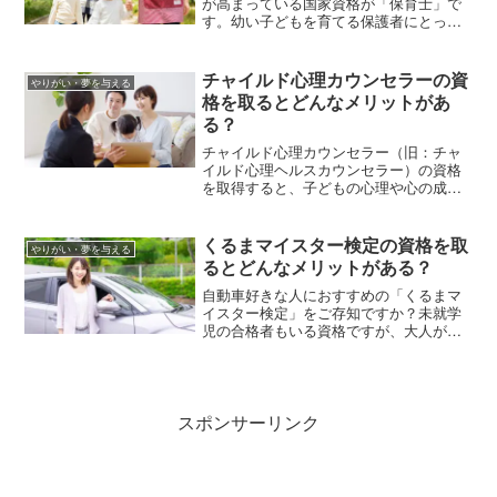
が高まっている国家資格が「保育士」で
す。幼い子どもを育てる保護者にとって
は非常に身近な存在ですが、保育士はど
のような仕事を担うのでしょうか。資格
の取得方法や活躍の現場などと合わせて
チャイルド心理カウンセラーの資
やりがい・夢を与える
紹介していきます。
格を取るとどんなメリットがあ
る？
チャイルド心理カウンセラー（旧：チャ
イルド心理ヘルスカウンセラー）の資格
を取得すると、子どもの心理や心の成
長・発達に関する知識を習得しているこ
とを証明できます。この記事ではチャイ
ルド心理カウンセラーに求められる知
くるまマイスター検定の資格を取
やりがい・夢を与える
識、試験の受験費用や受験資格、資格取
るとどんなメリットがある？
得のメリットを解説します。
自動車好きな人におすすめの「くるまマ
イスター検定」をご存知ですか？未就学
児の合格者もいる資格ですが、大人が取
得して仕事に役立てることもあります。
この記事では、くるまマイスター検定に
ついて１級～3級、Web級、ジュニア級の
違い、受験資格や受験費用について解説
します。
スポンサーリンク