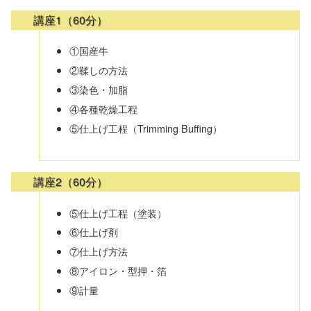
講座1（60分）
①国産牛
②鞣しの方法
③染色・加脂
④各種乾燥工程
⑤仕上げ工程（Trimming Buffing）
講座2（60分）
⑤仕上げ工程（塗装）
⑥仕上げ剤
⑦仕上げ方法
⑧アイロン・型押・箔
⑨計量