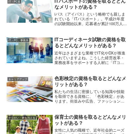
ITパスポートの資格を取るとどん
IT・PC系
なメリットがある？
iパス（アイパス）という略称でも親しま
れている「ITパスポート」。平成21年度
の試験開始以来、応募者が累計100万人を
突破したIT系屈指の人気国家資格です。
今回はこのITパスポートとはどんな資格
か、取得のメリットや必要な知識などを
ITコーディネータ試験の資格を取
IT・PC、事務系
詳しく紹介していきます。
るとどんなメリットがある？
近年はさまざまな業種でIT化やDXが推進
されていますよね。こうした経営改革・
業務改革をサポートする人材に「ITコー
ディネータ」の資格保有者がいます。こ
の記事では、ITコーディネータができる
こと、資格取得に必要なこと、受験資格
色彩検定の資格を取るとどんなメ
キャリアアップ
などについて解説します。
リットがある？
私たちの生活に密接している知識や技能
を取得できる資格に、「色彩検定」があ
ります。街並みや広告、ファッションな
どには実に多くの色が使われています。
色選びのセンスを上げたい人は、色彩検
定を通して分類などの理論、色彩の調和
保育士の資格を取るとどんなメリ
やりがい・夢を与える
などを習得するのがおすすめです。この
ットがある？
記事では色彩検定について級の違い、役
立つ職種などを紹介します。
女性に人気の職種で、近年社会的ニーズ