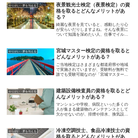
初級・上級の受験料などを解説します。
夜景観光士検定（夜景検定）の資
やりがい・夢を与える
格を取るとどんなメリットがあ
る？
綺麗な夜景を見ていると、感動したり心
が安らいだりしますよね。そんな夜景に
ついて知識を深めたい人、仕事でイルミ
ネーションに携わる人におすすめな資格
が「夜景観光士検定（夜景検定）」で
す。夜景観光士検定について、出題範囲
宮城マスター検定の資格を取ると
やりがい・夢を与える
や受験料などを解説します。
どんなメリットがある？
ご当地検定はさまざまな都道府県や地域
で実施されていますが、受験料が無料で
誰でも受験可能なのが「宮城マスター検
定」です。この記事では宮城マスター検
定について、合格者特典や出題範囲を解
説します。
建築設備検査員の資格を取るとど
やりがい・夢を与える
んなメリットがある？
マンションや学校、病院といった多くの
人が集まる建築物のメンテナンスとして
欠かせないのが、排煙や排水、換気設備
などの定期点検です。そうしたメンテナ
ンスを行う専門職・国家資格である「建
築設備検査員」について、仕事内容や資
冷凍空調技士、食品冷凍技士の資
やりがい・夢を与える
格取得方法を紹介していきます。
格を取るとどんなメリットがあ