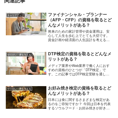
関連記事
ファイナンシャル・プランナー
キャリアアップ
（AFP・CFP）の資格を取るとど
んなメリットがある？
将来のための家計管理や資金運用は、安
心して人生を歩む上でとても大切です。
資金計画や経済面の人生設計を考えるに
は知識と経験が求められます。この記事
では、暮らしとお金の相談に乗るための
知識や経験を持つ「ファイナンシャル・
DTP検定の資格を取るとどんなメ
やりがい・夢を与える
プランナー（AFP・CFP）」について、
リットがある？
資格認定までの流れや資格取得のメリッ
トを紹介します。
メディア業界やWeb業界で働く人におす
すめの資格のひとつが「DTP検定」で
す。この記事ではDTP検定受験を通して
身に付く知識やスキル、試験概要、資格
取得のメリットなどを紹介します。これ
から就職活動を始める学生さんもチェッ
お好み焼き検定の資格を取るとど
やりがい・夢を与える
クしてみてくださいね。
んなメリットがある？
日本には食に関するさまざまな検定があ
るのをご存知ですか？ 今回は日本を代表
するソウルフード・お好み焼きが好きな
人におすすめの「お好み焼き検定」を紹
介。試験の概要や資格取得のメリット、