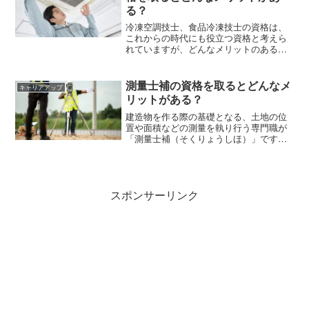
る？
冷凍空調技士、食品冷凍技士の資格は、
これからの時代にも役立つ資格と考えら
れていますが、どんなメリットのある資
格なのでしょう。この記事では冷凍空調
技士、食品冷凍技士の違い、試験の出題
範囲、受験資格、受験費用などを解説し
測量士補の資格を取るとどんなメ
キャリアアップ
ます。
リットがある？
建造物を作る際の基礎となる、土地の位
置や面積などの測量を執り行う専門職が
「測量士補（そくりょうしほ）」です。
今回はこの測量士補とはどんな国家資格
か、測量士との違いや資格取得方法、取
得のメリットなどをお伝えしていきま
す。
スポンサーリンク