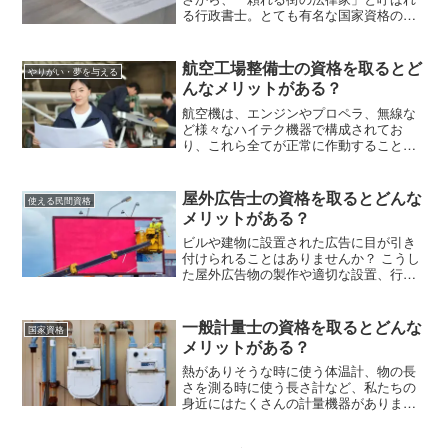
る行政書士。とても有名な国家資格の一
つですが、具体的にはどんな業務を行う
資格なのでしょうか。今回はこの行政書
士について、資格の内容や取得のメリッ
航空工場整備士の資格を取るとど
やりがい・夢を与える
ト、難易度、就職先など気になるポイン
んなメリットがある？
トを解説していきます。
航空機は、エンジンやプロペラ、無線な
ど様々なハイテク機器で構成されてお
り、これら全てが正常に作動することで
私たちは安全な空の旅ができます。航空
機器の正確な点検を行う陰の立役者が
「航空工場整備士」です。今回はこの航
屋外広告士の資格を取るとどんな
使える民間資格
空工場整備士とはどんな国家資格か、取
メリットがある？
得に必要な知識や就職先、資格取得のメ
リットなどを紹介していきます。
ビルや建物に設置された広告に目が引き
付けられることはありませんか？ こうし
た屋外広告物の製作や適切な設置、行政
や地域との調整役として、「屋外広告
士」という職種の人たちが活躍していま
す。この記事では屋外広告士の仕事内容
一般計量士の資格を取るとどんな
国家資格
や受験資格、試験の免除制度などについ
メリットがある？
て解説します。
熱がありそうな時に使う体温計、物の長
さを測る時に使う長さ計など、私たちの
身近にはたくさんの計量機器がありま
す。これらの計量機器の精度を管理する
のが「一般計量士」です。今回はこの一