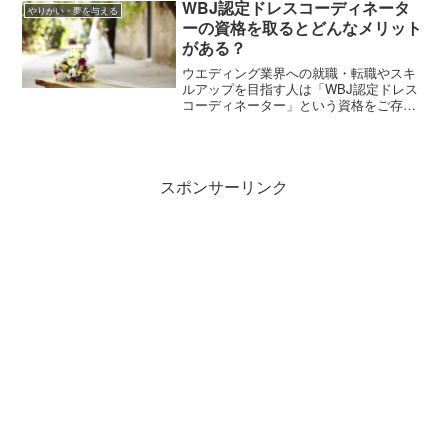
般計量士とはどんな資格か、取得の方法
WBJ認定ドレスコーディネータ
やりがい・夢を与える
やメリットなどを紹介していきます。
ーの資格を取るとどんなメリット
がある？
ウエディング業界への就職・転職やスキ
ルアップを目指す人は「WBJ認定ドレス
コーディネーター」という資格をご存知
ですか？ この記事では、WBJ認定ドレス
コーディネーターの資格取得で得られる
知識、通信講座の概要、資格取得のメリ
ットなどを解説します。
スポンサーリンク