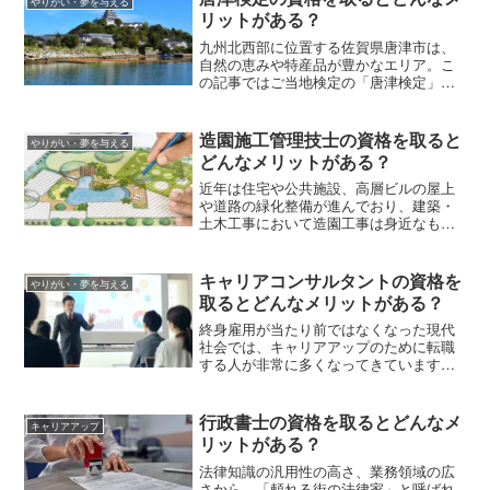
やりがい・夢を与える
リットがある？
九州北西部に位置する佐賀県唐津市は、
自然の恵みや特産品が豊かなエリア。こ
の記事ではご当地検定の「唐津検定」に
ついて、出題内容や合格基準、受験資
格、受験費用などを解説します。
造園施工管理技士の資格を取ると
やりがい・夢を与える
どんなメリットがある？
近年は住宅や公共施設、高層ビルの屋上
や道路の緑化整備が進んでおり、建築・
土木工事において造園工事は身近なもの
となっています。その現場で活躍する国
家資格が「造園施工管理技士」です。ど
んな仕事を担当するのか、資格の取得方
キャリアコンサルタントの資格を
やりがい・夢を与える
法と併せて紹介していきます。
取るとどんなメリットがある？
終身雇用が当たり前ではなくなった現代
社会では、キャリアアップのために転職
する人が非常に多くなってきています。
そんな時代背景の中、社会的ニーズが高
まっている役割が「キャリアコンサルタ
ント」です。今回はキャリアコンサルタ
行政書士の資格を取るとどんなメ
キャリアアップ
ントとはどんな資格か、仕事内容や取得
リットがある？
の方法、取得によるメリットなどをお伝
えしていきます。
法律知識の汎用性の高さ、業務領域の広
さから、「頼れる街の法律家」と呼ばれ