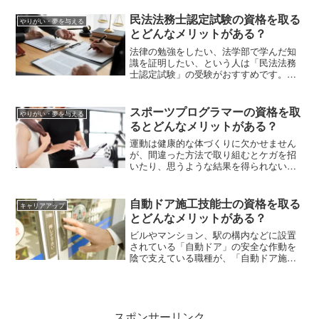
受験資格と受験費用などを解説します。
スキルアップやダブルライセンスに興味
民法法務士認定試験の資格を取る
やりがい・夢を与える
がある人はチェックしてくださいね。
とどんなメリットがある？
法律の勉強をしたい、法学部で学んだ知
識を証明したい、という人は「民法法務
士認定試験」の受験がおすすめです。こ
の記事では民法法務士認定試験につい
て、資格取得のメリットや受験費用を解
説します。
スポーツプログラマーの資格を取
やりがい・夢を与える
るとどんなメリットがある？
運動は健康的な体づくりに欠かせません
が、間違った方法で取り組むとケガを招
いたり、思うような結果を得られないこ
ともあります。そのため、専門家による
適切な指導やアドバイスが必要です。今
回は公認スポーツ指導者制度に基づいた
自動ドア施工技能士の資格を取る
キャリアアップ
資格である「スポーツプログラマー」に
とどんなメリットがある？
ついて、資格取得に必要な講習の内容、
就職先などを紹介します。
ビルやマンション、駅の構内などに設置
されている「自動ドア」の安全な作動を
陰で支えている職種が、「自動ドア施工
技能士」です。今回はこの自動ドア施工
技能士とはどんな資格か、業務内容や資
格の取得方法などを紹介していきます。
スポンサーリンク