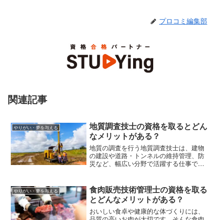
プロコミ編集部
関連記事
地質調査技士の資格を取るとどん
やりがい・夢を与える
なメリットがある？
地質の調査を行う地質調査技士は、建物
の建設や道路・トンネルの維持管理、防
災など、幅広い分野で活躍する仕事であ
ることを知っていますか？この記事で
は、地質調査技士の資格試験の概要、資
格取得にかかる費用、受験資格などを解
食肉販売技術管理士の資格を取る
やりがい・夢を与える
説します。
とどんなメリットがある？
おいしい食卓や健康的な体づくりには、
品質の高いお肉が大切です。そんな食肉