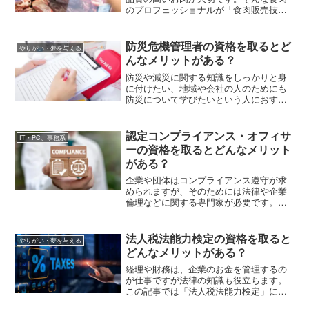
のプロフェッショナルが「食肉販売技術
管理士」。この記事では、食肉販売技術
管理士の資格取得のメリット、講習会や
試験の概要を解説します。
防災危機管理者の資格を取るとど
やりがい・夢を与える
んなメリットがある？
防災や減災に関する知識をしっかりと身
に付けたい、地域や会社の人のためにも
防災について学びたいという人におすす
めなのが「防災機器管理者」の資格で
す。この記事では防災危機管理者になる
までの手順、養成講座で学習する内容、
認定コンプライアンス・オフィサ
IT・PC、事務系
防災危機管理者に期待される役割などを
ーの資格を取るとどんなメリット
解説します。
がある？
企業や団体はコンプライアンス遵守が求
められますが、そのためには法律や企業
倫理などに関する専門家が必要です。こ
の記事では「認定コンプライアンス・オ
フィサー」の資格について、試験の形式
や出題範囲、受験資格、受検費用などを
法人税法能力検定の資格を取ると
やりがい・夢を与える
解説します。内部統制や法務などバック
どんなメリットがある？
オフィスで働く人はぜひチェックしてく
ださいね。
経理や財務は、企業のお金を管理するの
が仕事ですが法律の知識も役立ちます。
この記事では「法人税法能力検定」につ
いて、1級・2級・3級の特徴、試験概要、