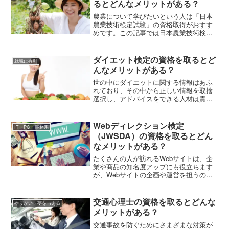
るとどんなメリットがある？
農業について学びたいという人は「日本
農業技術検定試験」の資格取得がおすす
めです。この記事では日本農業技術検定
試験の1級・2級・3級の概要、学科試験と
実技試験の内容、資格取得のメリットな
どを解説します。
ダイエット検定の資格を取るとど
就職に有利
んなメリットがある？
世の中にダイエットに関する情報はあふ
れており、その中から正しい情報を取捨
選択し、アドバイスをできる人材は貴重
ですよね。今回はダイエットについてア
ドバイスを行う能力を有するプロフェッ
ショナルアドバイザーと生活アドバイザ
Webディレクション検定
IT・PC、事務系
ーの資格を取得できるダイエット検定に
（JWSDA）の資格を取るとどん
ついて紹介します。
なメリットがある？
たくさんの人が訪れるWebサイトは、企
業や商品の知名度アップにも役立ちます
が、Webサイトの企画や運営を担うのが
Webディレクターという職種です。この
記事ではスキルアップを目指すWebディ
レクターやこれからWebサイト運営に携
交通心理士の資格を取るとどんな
やりがい・夢を与える
わりたい人に向けて、「Webディレクシ
メリットがある？
ョン検定」の資格や試験、講座について
解説します。
交通事故を防ぐためにさまざまな対策が