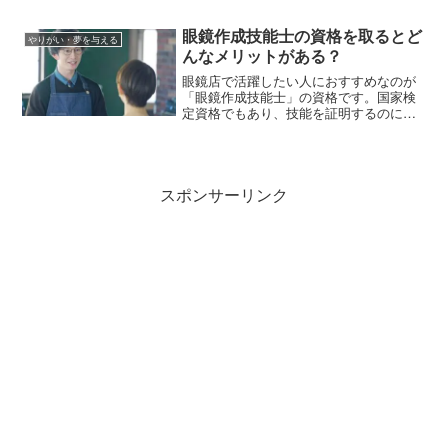
イスとハーブに関する幅広い知識を習得
できます。この記事では、スパイス&ハー
眼鏡作成技能士の資格を取るとど
やりがい・夢を与える
ブ検定の1級、2級、3級の違い、試験の出
んなメリットがある？
題範囲、受験費用、資格取得に向いてい
る人について解説します。
眼鏡店で活躍したい人におすすめなのが
「眼鏡作成技能士」の資格です。国家検
定資格でもあり、技能を証明するのに役
立ちますが、資格取得までにどんな知識
やスキルが必要なのでしょう。受験資
格、受験費用などもあわせて紹介しま
す。
スポンサーリンク