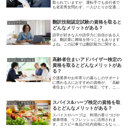
取られていますが、運転手でも歩行者で
も老若男女問わず、一人ひとりが交通安
全の意識を持つことが大切です。この記
事では交通安全を担う専門家「交通心理
士」を紹介。資格取得に必要な経験や交
翻訳技能認定試験の資格を取ると
キャリアアップ
通心理士補資格認定試験について解説し
どんなメリットがある？
ます。
語学が好きな人や語学力に自信がある人
は、翻訳業に興味を持つこともあります
よね。この記事では翻訳能力に関する
「翻訳技能認定試験」について紹介しま
す。資格認定試験と能力検定試験でチャ
レンジできる試験の種類、受験費用、受
高齢者住まいアドバイザー検定の
やりがい・夢を与える
験資格などを確認しましょう。
資格を取るとどんなメリットがあ
る？
介護業界やお年寄りの暮らしのサポート
に携わる人におすすめの資格が、「高齢
者住まいアドバイザー検定」です。この
記事では高齢者住まいアドバイザー検定
の試験の出題範囲や受験資格、受験費用
などを解説します。
スパイス&ハーブ検定の資格を取
やりがい・夢を与える
るとどんなメリットがある？
スパイスやハーブは、料理の香りづけや
健康増進、リフレッシュに活用されま
す。ヱスビー食品の社内資格にもなって
いる「スパイス&ハーブ検定」では、スパ