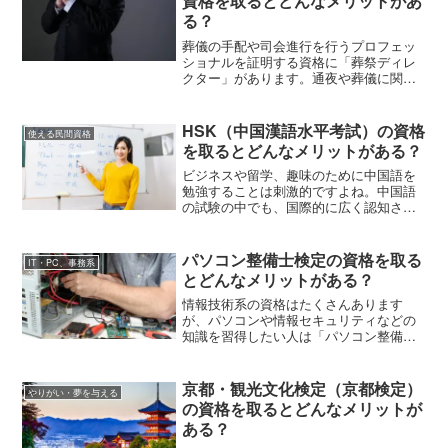
資格を取るとどんなメリットがあ
る？
葬儀の手配や司会進行を行うプロフェッ
ショナルを証明する資格に「葬祭ディレ
クター」があります。通夜や葬儀に関す
る知識や技術、本人や遺族の気持ちに寄
り添うホスピタリティなど、葬祭ディレ
クターになるためにはどんな能力が必要
HSK（中国漢語水平考試）の資格
使える民間資格
なのでしょう。資格の概要や受験要件な
を取るとどんなメリットがある？
どを紹介しますので参考にしてくださ
い。
ビジネスや留学、趣味のために中国語を
勉強することは刺激的ですよね。中国語
の試験の中でも、国際的に広く認知され
ているのが「HSK（中国漢語水平考
試）」です。この記事ではHSKの1級から
6級までのレベルの特徴、学習目安、HSK
パソコン整備士検定の資格を取る
IT・PC、事務系
取得が役立つシーンなどを紹介します。
とどんなメリットがある？
HSK受験を考えている人はチェックして
くださいね。
情報技術系の資格はたくさんあります
が、パソコンや情報セキュリティなどの
知識を習得したい人は「パソコン整備
士」という民間資格もあります。この記
事では、パソコン整備士について1級～3
級の違い、試験の概要、受験資格・受験
京都・観光文化検定（京都検定）
やりがい・夢を与える
料、資格取得が役立つ職種などを解説し
の資格を取るとどんなメリットが
ます。
ある？