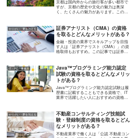
京都は国内外からの旅行客が多い都市で
すが、京都の歴史や文化の魅力は奥深
く、たくさんの魅力があります。この記
事では京都・観光文化検定（京都検定）
について、各級の特徴や合格者の特典・
メリットを解説します。
証券アナリスト（CMA）の資格
やりがい・夢を与える
を取るとどんなメリットがある？
⾦融・投資の業界でスキルアップを目指
す人は「証券アナリスト（CMA）」の資
格取得もおすすめ。この記事では証券ア
ナリスト（CMA）の資格取得までの流
れ、受験資格、どんな業界の人が受験し
ているか、試験の合格率などを紹介しま
Java™プログラミング能力認定
IT・PC、事務系
す。
試験の資格を取るとどんなメリッ
トがある？
Java™プログラミング能力認定試験は履
歴書に記載することもできる資格で、IT
業界で活躍したい人におすすめの資格で
す。この記事では、Java™プログラミン
グ能力認定試験の1級・2級・3級の違い、
試験の合格率、受験資格や受験料などを
不動産コンサルティング技能試
やりがい・夢を与える
解説します。IT業界に関心がある社会人
験・登録制度の資格を取るとどん
や学生はチェックしてみてくださいね。
なメリットがある？
不動産業界で働く人は「公認 不動産コン