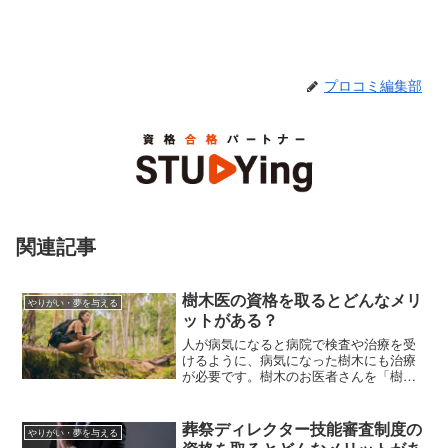
プロコミ編集部
関連記事
樹木医の資格を取るとどんなメリ
やりがい・夢を与える
ットがある？
人が病気になると病院で検査や治療を受
けるように、病気になった樹木にも治療
が必要です。樹木のお医者さんを「樹木
医」と呼びますが、樹木医はどのような
仕事を行うのでしょう。この記事では樹
木医の資格取得までの流れ、学習内容、
葬祭ディレクター技能審査制度の
やりがい・夢を与える
就職先などについて解説します。