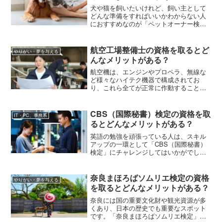
犬や猫を飼いたいけれど、飼い主として
どんな準備をすればいいかわからない人
におすすめなのが「ペットオーナー検
定」 です。幸せなペットライフを送るた
めに、どんなことを勉強するのでしょ
う。
航空工場整備士の資格を取るとど
やりがい・夢を与える
んなメリットがある？
航空機は、エンジンやプロペラ、無線な
ど様々なハイテク機器で構成されてお
り、これら全てが正常に作動することで
私たちは安全な空の旅ができます。航空
機器の正確な点検を行う陰の立役者が
「航空工場整備士」です。今回はこの航
CBS（国際秘書）検定の資格を取
IT・PC、事務系
空工場整備士とはどんな国家資格か、取
るとどんなメリットがある？
得に必要な知識や就職先、資格取得のメ
リットなどを紹介していきます。
英語の勉強を頑張っている人は、スキル
アップの一環として「CBS（国際秘書）
検定」にチャレンジしてはいかがでしょ
う。CBS（国際秘書）とは、日本語と英
語を活用したオフィスプロ。この記事で
はCBS（国際秘書）検定のプライマリー
奈良まほろばソムリエ検定の資格
やりがい・夢を与える
試験とファイナル試験の違い、CBS（国
を取るとどんなメリットがある？
際秘書）検定の資格取得のメリットを解
説します。
奈良には国の重要文化財や観光資源が多
くあり、日本の歴史でも重要なスポット
です。「奈良まほろばソムリエ検定」を