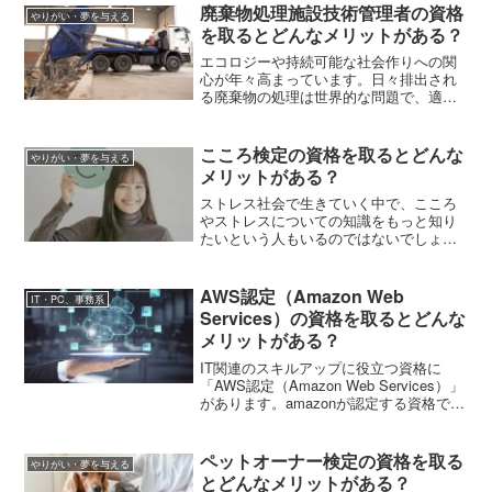
組検定の1級～4級までのレベル分け、受
廃棄物処理施設技術管理者の資格
やりがい・夢を与える
験特典と合格者特典などを紹介します。
を取るとどんなメリットがある？
エコロジーや持続可能な社会作りへの関
心が年々高まっています。日々排出され
る廃棄物の処理は世界的な問題で、適切
かつ安全な処理が必要です。人にも地球
にもやさしい廃棄物処理ができるのは、
専門的な知識を持った廃棄物処理施設技
こころ検定の資格を取るとどんな
やりがい・夢を与える
術管理者がいるからです。この記事で
メリットがある？
は、資格取得の要件や受験費用などを説
明します。
ストレス社会で生きていく中で、こころ
やストレスについての知識をもっと知り
たいという人もいるのではないでしょう
か。この記事では「こころ検定」につい
て、各級数の違い、メンタルケア心理
士・メンタルケア心理専門士との関連性
AWS認定（Amazon Web
IT・PC、事務系
などを解説します。
Services）の資格を取るとどんな
メリットがある？
IT関連のスキルアップに役立つ資格に
「AWS認定（Amazon Web Services）」
があります。amazonが認定する資格であ
り、クラウドに関する知識やスキルが問
われます。この記事では、
FOUNDATIONAL・ASSOCIATE・
ペットオーナー検定の資格を取る
やりがい・夢を与える
PROFESSIONAL・SPECIALTYの違い、
とどんなメリットがある？
受験料などを解説します。