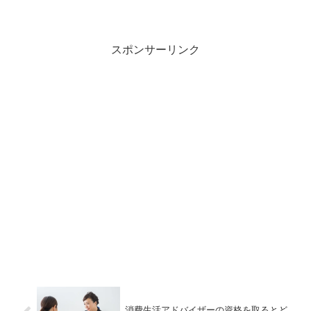
受験すると、奈良の伝統や魅力について
深く知ることができます。奈良まほろば
ソムリエ検定の合格特典や試験の出題範
囲について解説しますので、興味がある
人はぜひチェックしてくださいね。
スポンサーリンク
消費生活アドバイザーの資格を取るとど